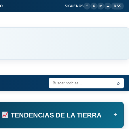
IO
SÍGUENOS
f
X
in
☁
RSS
⌕
+
TENDENCIAS DE LA TIERRA