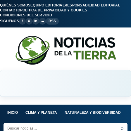
QUIÉNES SOMOS
EQUIPO EDITORIAL
RESPONSABILIDAD EDITORIAL
CONTACTO
POLÍTICA DE PRIVACIDAD Y COOKIES
CONDICIONES DEL SERVICIO
SÍGUENOS
f
X
in
☁
RSS
INICIO
CLIMA Y PLANETA
NATURALEZA Y BIODIVERSIDAD
C
⌕