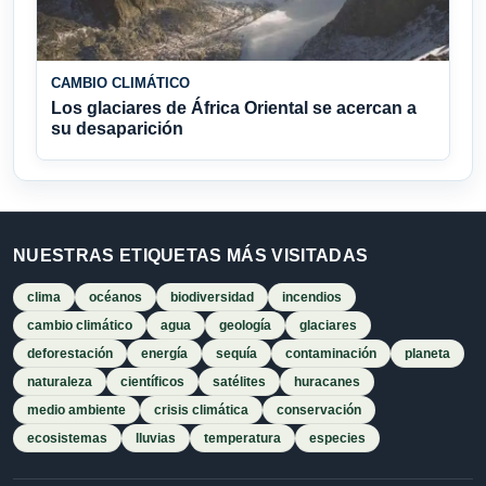
CAMBIO CLIMÁTICO
Los glaciares de África Oriental se acercan a
su desaparición
NUESTRAS ETIQUETAS MÁS VISITADAS
clima
océanos
biodiversidad
incendios
cambio climático
agua
geología
glaciares
deforestación
energía
sequía
contaminación
planeta
naturaleza
científicos
satélites
huracanes
medio ambiente
crisis climática
conservación
ecosistemas
lluvias
temperatura
especies