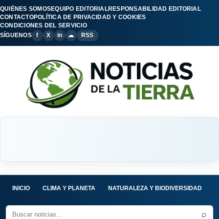
QUIÉNES SOMOS
EQUIPO EDITORIAL
RESPONSABILIDAD EDITORIAL
CONTACTO
POLÍTICA DE PRIVACIDAD Y COOKIES
CONDICIONES DEL SERVICIO
SÍGUENOS
f
X
in
☁
RSS
INICIO
CLIMA Y PLANETA
NATURALEZA Y BIODIVERSIDAD
C
⌕