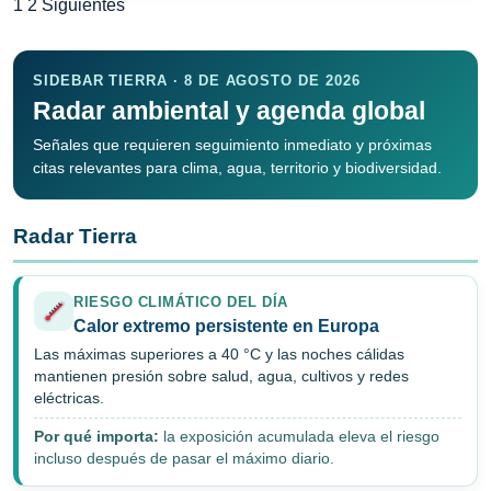
Paginación
1
2
Siguientes
de
entradas
SIDEBAR TIERRA · 8 DE AGOSTO DE 2026
Radar ambiental y agenda global
Señales que requieren seguimiento inmediato y próximas
citas relevantes para clima, agua, territorio y biodiversidad.
Radar Tierra
RIESGO CLIMÁTICO DEL DÍA
Calor extremo persistente en Europa
Las máximas superiores a 40 °C y las noches cálidas
mantienen presión sobre salud, agua, cultivos y redes
eléctricas.
Por qué importa:
la exposición acumulada eleva el riesgo
incluso después de pasar el máximo diario.