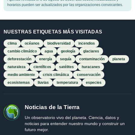
horarios pueden ser actualizados por las organizaciones convocantes.
NUESTRAS ETIQUETAS MÁS VISITADAS
clima
océanos
biodiversidad
incendios
cambio climático
agua
geología
glaciares
deforestación
energía
sequía
contaminación
planeta
naturaleza
científicos
satélites
huracanes
medio ambiente
crisis climática
conservación
ecosistemas
lluvias
temperatura
especies
Noticias de la Tierra
Un observatorio vivo del planeta. Ciencia, datos y
noticias para entender nuestro mundo y construir un
futuro mejor.