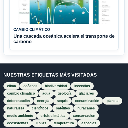
CAMBIO CLIMÁTICO
Una cascada oceánica acelera el transporte de
carbono
NUESTRAS ETIQUETAS MÁS VISITADAS
clima
océanos
biodiversidad
incendios
cambio climático
agua
geología
glaciares
deforestación
energía
sequía
contaminación
planeta
naturaleza
científicos
satélites
huracanes
medio ambiente
crisis climática
conservación
ecosistemas
lluvias
temperatura
especies