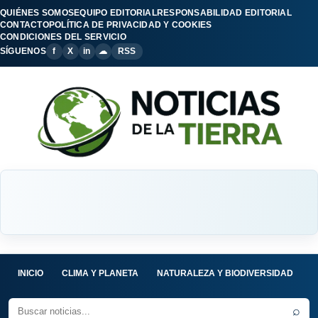
QUIÉNES SOMOS
EQUIPO EDITORIAL
RESPONSABILIDAD EDITORIAL
CONTACTO
POLÍTICA DE PRIVACIDAD Y COOKIES
CONDICIONES DEL SERVICIO
SÍGUENOS
f
X
in
☁
RSS
INICIO
CLIMA Y PLANETA
NATURALEZA Y BIODIVERSIDAD
C
⌕