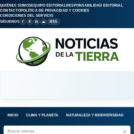
QUIÉNES SOMOS
EQUIPO EDITORIAL
RESPONSABILIDAD EDITORIAL
CONTACTO
POLÍTICA DE PRIVACIDAD Y COOKIES
CONDICIONES DEL SERVICIO
SÍGUENOS
f
X
in
☁
RSS
INICIO
CLIMA Y PLANETA
NATURALEZA Y BIODIVERSIDAD
C
⌕