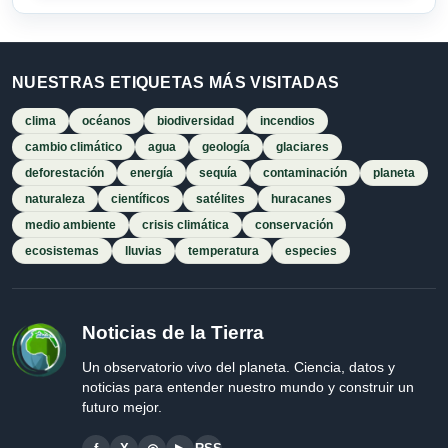
NUESTRAS ETIQUETAS MÁS VISITADAS
clima
océanos
biodiversidad
incendios
cambio climático
agua
geología
glaciares
deforestación
energía
sequía
contaminación
planeta
naturaleza
científicos
satélites
huracanes
medio ambiente
crisis climática
conservación
ecosistemas
lluvias
temperatura
especies
Noticias de la Tierra
Un observatorio vivo del planeta. Ciencia, datos y
noticias para entender nuestro mundo y construir un
futuro mejor.