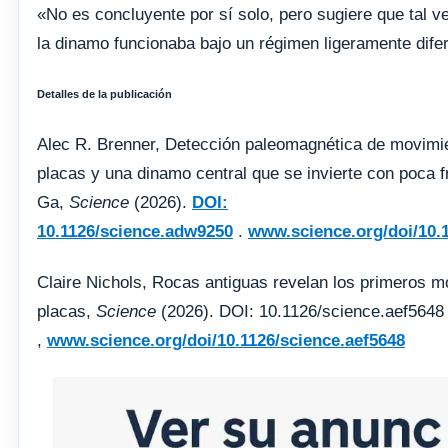
«No es concluyente por sí solo, pero sugiere que tal v
la dinamo funcionaba bajo un régimen ligeramente difere
Detalles de la publicación
Alec R. Brenner, Detección paleomagnética de movimie
placas y una dinamo central que se invierte con poca f
Ga,
Science
(2026).
DOI:
10.1126/science.adw9250
.
www.science.org/doi/10.
Claire Nichols, Rocas antiguas revelan los primeros m
placas,
Science
(2026). DOI: 10.1126/science.aef5648
,
www.science.org/doi/10.1126/science.aef5648