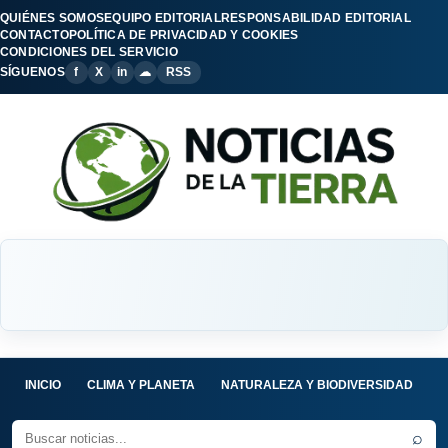
QUIÉNES SOMOS
EQUIPO EDITORIAL
RESPONSABILIDAD EDITORIAL
CONTACTO
POLÍTICA DE PRIVACIDAD Y COOKIES
CONDICIONES DEL SERVICIO
SÍGUENOS
f
X
in
☁
RSS
INICIO
CLIMA Y PLANETA
NATURALEZA Y BIODIVERSIDAD
C
⌕