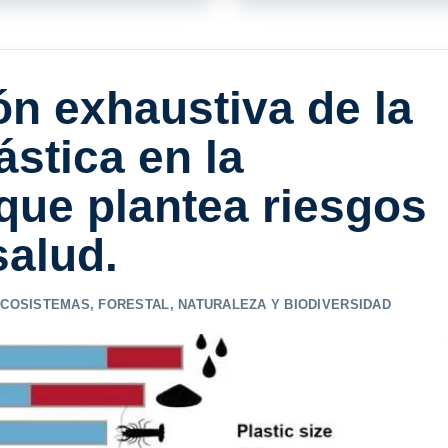
ón exhaustiva de la
stica en la
que plantea riesgos
salud.
ECOSISTEMAS
,
FORESTAL
,
NATURALEZA Y BIODIVERSIDAD