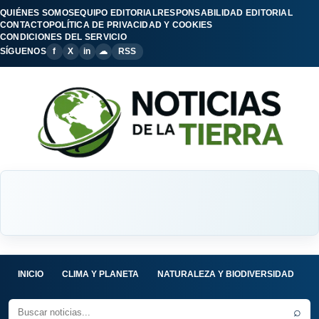
QUIÉNES SOMOS
EQUIPO EDITORIAL
RESPONSABILIDAD EDITORIAL
CONTACTO
POLÍTICA DE PRIVACIDAD Y COOKIES
CONDICIONES DEL SERVICIO
SÍGUENOS
f
X
in
☁
RSS
INICIO
CLIMA Y PLANETA
NATURALEZA Y BIODIVERSIDAD
C
⌕