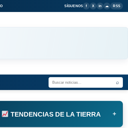
IO
SÍGUENOS
f
X
in
☁
RSS
⌕
+
TENDENCIAS DE LA TIERRA