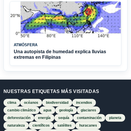
ATMÓSFERA
Una autopista de humedad explica lluvias
extremas en Filipinas
NUESTRAS ETIQUETAS MÁS VISITADAS
clima
océanos
biodiversidad
incendios
cambio climático
agua
geología
glaciares
deforestación
energía
sequía
contaminación
planeta
naturaleza
científicos
satélites
huracanes