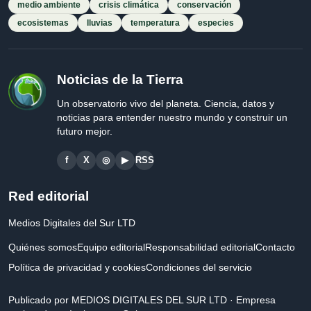
medio ambiente
crisis climática
conservación
ecosistemas
lluvias
temperatura
especies
Noticias de la Tierra
Un observatorio vivo del planeta. Ciencia, datos y
noticias para entender nuestro mundo y construir un
futuro mejor.
f
X
◎
▶
RSS
Red editorial
Medios Digitales del Sur LTD
Quiénes somos
Equipo editorial
Responsabilidad editorial
Contacto
Política de privacidad y cookies
Condiciones del servicio
Publicado por MEDIOS DIGITALES DEL SUR LTD · Empresa