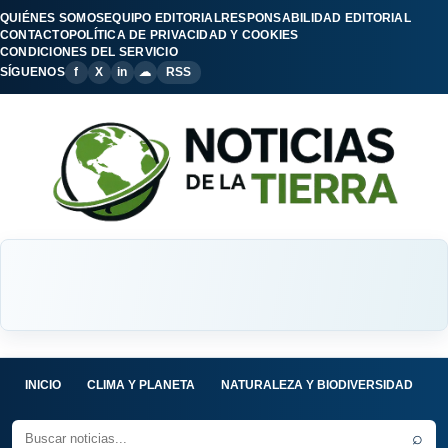
QUIÉNES SOMOS
EQUIPO EDITORIAL
RESPONSABILIDAD EDITORIAL
CONTACTO
POLÍTICA DE PRIVACIDAD Y COOKIES
CONDICIONES DEL SERVICIO
SÍGUENOS
f
X
in
☁
RSS
INICIO
CLIMA Y PLANETA
NATURALEZA Y BIODIVERSIDAD
C
⌕