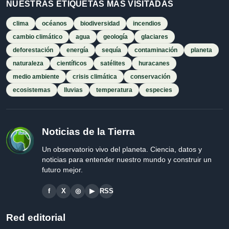
NUESTRAS ETIQUETAS MÁS VISITADAS
clima
océanos
biodiversidad
incendios
cambio climático
agua
geología
glaciares
deforestación
energía
sequía
contaminación
planeta
naturaleza
científicos
satélites
huracanes
medio ambiente
crisis climática
conservación
ecosistemas
lluvias
temperatura
especies
Noticias de la Tierra
Un observatorio vivo del planeta. Ciencia, datos y
noticias para entender nuestro mundo y construir un
futuro mejor.
f
X
◎
▶
RSS
Red editorial