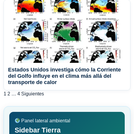
Estados Unidos investiga cómo la Corriente
del Golfo influye en el clima más allá del
transporte de calor
Paginación
1
2
…
4
Siguientes
de
entradas
Panel lateral ambiental
Sidebar Tierra