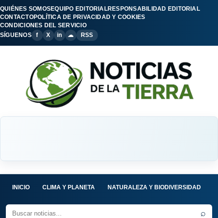
QUIÉNES SOMOS
EQUIPO EDITORIAL
RESPONSABILIDAD EDITORIAL
CONTACTO
POLÍTICA DE PRIVACIDAD Y COOKIES
CONDICIONES DEL SERVICIO
SÍGUENOS
f
X
in
☁
RSS
INICIO
CLIMA Y PLANETA
NATURALEZA Y BIODIVERSIDAD
C
⌕