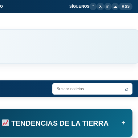
IO
SÍGUENOS
f
X
in
☁
RSS
⌕
+
TENDENCIAS DE LA TIERRA