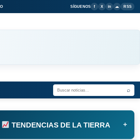
IO
SÍGUENOS
f
X
in
☁
RSS
⌕
+
TENDENCIAS DE LA TIERRA