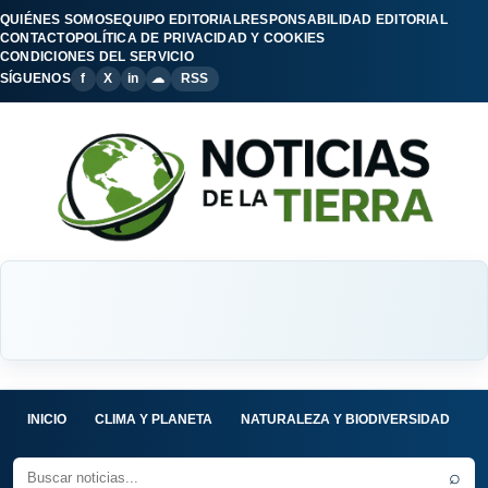
QUIÉNES SOMOS
EQUIPO EDITORIAL
RESPONSABILIDAD EDITORIAL
CONTACTO
POLÍTICA DE PRIVACIDAD Y COOKIES
CONDICIONES DEL SERVICIO
SÍGUENOS
f
X
in
☁
RSS
INICIO
CLIMA Y PLANETA
NATURALEZA Y BIODIVERSIDAD
C
⌕