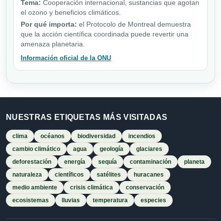
Tema:
Cooperación internacional, sustancias que agotan
el ozono y beneficios climáticos.
Por qué importa:
el Protocolo de Montreal demuestra
que la acción científica coordinada puede revertir una
amenaza planetaria.
Información oficial de la ONU
NUESTRAS ETIQUETAS MÁS VISITADAS
clima
océanos
biodiversidad
incendios
cambio climático
agua
geología
glaciares
deforestación
energía
sequía
contaminación
planeta
naturaleza
científicos
satélites
huracanes
medio ambiente
crisis climática
conservación
ecosistemas
lluvias
temperatura
especies