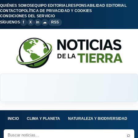
QUIÉNES SOMOS
EQUIPO EDITORIAL
RESPONSABILIDAD EDITORIAL
CONTACTO
POLÍTICA DE PRIVACIDAD Y COOKIES
CONDICIONES DEL SERVICIO
SÍGUENOS
f
X
in
☁
RSS
INICIO
CLIMA Y PLANETA
NATURALEZA Y BIODIVERSIDAD
C
⌕