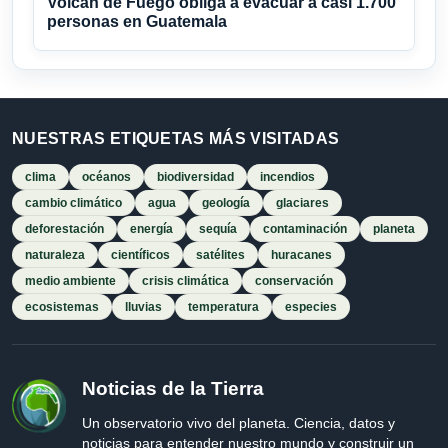
Volcán de Fuego obliga a evacuar a casi 1.700
personas en Guatemala
NUESTRAS ETIQUETAS MÁS VISITADAS
clima
océanos
biodiversidad
incendios
cambio climático
agua
geología
glaciares
deforestación
energía
sequía
contaminación
planeta
naturaleza
científicos
satélites
huracanes
medio ambiente
crisis climática
conservación
ecosistemas
lluvias
temperatura
especies
Noticias de la Tierra
Un observatorio vivo del planeta. Ciencia, datos y
noticias para entender nuestro mundo y construir un