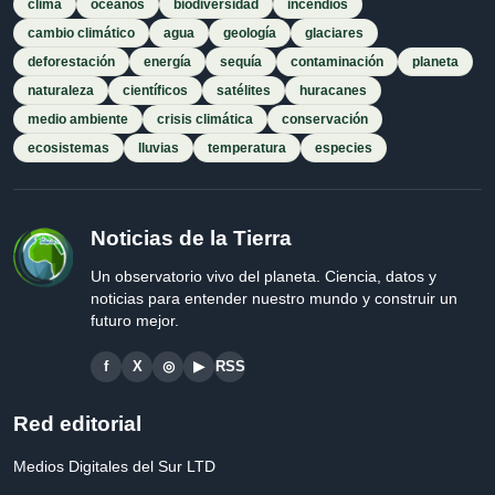
clima
océanos
biodiversidad
incendios
cambio climático
agua
geología
glaciares
deforestación
energía
sequía
contaminación
planeta
naturaleza
científicos
satélites
huracanes
medio ambiente
crisis climática
conservación
ecosistemas
lluvias
temperatura
especies
Noticias de la Tierra
Un observatorio vivo del planeta. Ciencia, datos y
noticias para entender nuestro mundo y construir un
futuro mejor.
f
X
◎
▶
RSS
Red editorial
Medios Digitales del Sur LTD