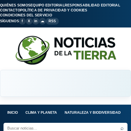
QUIÉNES SOMOS
EQUIPO EDITORIAL
RESPONSABILIDAD EDITORIAL
CONTACTO
POLÍTICA DE PRIVACIDAD Y COOKIES
CONDICIONES DEL SERVICIO
SÍGUENOS
f
X
in
☁
RSS
INICIO
CLIMA Y PLANETA
NATURALEZA Y BIODIVERSIDAD
C
⌕