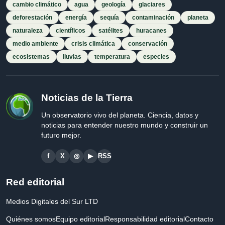
cambio climático
agua
geología
glaciares
deforestación
energía
sequía
contaminación
planeta
naturaleza
científicos
satélites
huracanes
medio ambiente
crisis climática
conservación
ecosistemas
lluvias
temperatura
especies
Noticias de la Tierra
Un observatorio vivo del planeta. Ciencia, datos y
noticias para entender nuestro mundo y construir un
futuro mejor.
f
X
◎
▶
RSS
Red editorial
Medios Digitales del Sur LTD
Quiénes somos
Equipo editorial
Responsabilidad editorial
Contacto