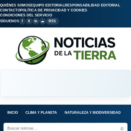
QUIÉNES SOMOS
EQUIPO EDITORIAL
RESPONSABILIDAD EDITORIAL
CONTACTO
POLÍTICA DE PRIVACIDAD Y COOKIES
CONDICIONES DEL SERVICIO
SÍGUENOS
f
X
in
☁
RSS
INICIO
CLIMA Y PLANETA
NATURALEZA Y BIODIVERSIDAD
C
⌕