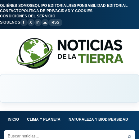
QUIÉNES SOMOS
EQUIPO EDITORIAL
RESPONSABILIDAD EDITORIAL
CONTACTO
POLÍTICA DE PRIVACIDAD Y COOKIES
CONDICIONES DEL SERVICIO
SÍGUENOS
f
X
in
☁
RSS
INICIO
CLIMA Y PLANETA
NATURALEZA Y BIODIVERSIDAD
C
⌕