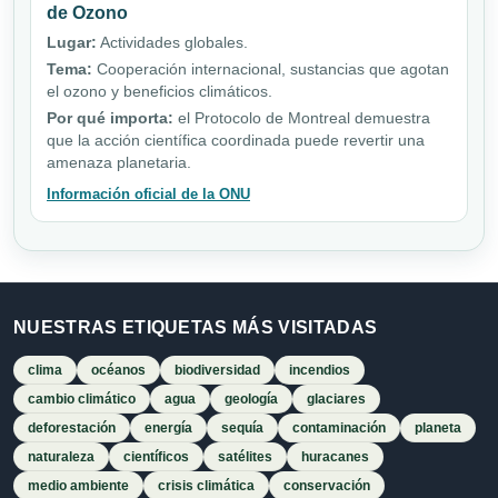
de Ozono
Lugar:
Actividades globales.
Tema:
Cooperación internacional, sustancias que agotan
el ozono y beneficios climáticos.
Por qué importa:
el Protocolo de Montreal demuestra
que la acción científica coordinada puede revertir una
amenaza planetaria.
Información oficial de la ONU
NUESTRAS ETIQUETAS MÁS VISITADAS
clima
océanos
biodiversidad
incendios
cambio climático
agua
geología
glaciares
deforestación
energía
sequía
contaminación
planeta
naturaleza
científicos
satélites
huracanes
medio ambiente
crisis climática
conservación