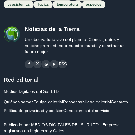
ecosistemas
lluvias
temperatura
especies
Noticias de la Tierra
Un observatorio vivo del planeta. Ciencia, datos y
noticias para entender nuestro mundo y construir un
futuro mejor.
f
X
◎
▶
RSS
Red editorial
Medios Digitales del Sur LTD
Quiénes somos
Equipo editorial
Responsabilidad editorial
Contacto
Política de privacidad y cookies
Condiciones del servicio
Publicado por MEDIOS DIGITALES DEL SUR LTD · Empresa
registrada en Inglaterra y Gales.