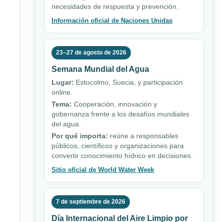
necesidades de respuesta y prevención.
Información oficial de Naciones Unidas
23–27 de agosto de 2026
Semana Mundial del Agua
Lugar:
Estocolmo, Suecia, y participación
online.
Tema:
Cooperación, innovación y
gobernanza frente a los desafíos mundiales
del agua.
Por qué importa:
reúne a responsables
públicos, científicos y organizaciones para
convertir conocimiento hídrico en decisiones.
Sitio oficial de World Water Week
7 de septiembre de 2026
Día Internacional del Aire Limpio por