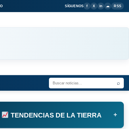
IO
SÍGUENOS
f
X
in
☁
RSS
⌕
+
TENDENCIAS DE LA TIERRA