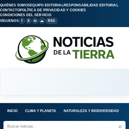
QUIÉNES SOMOS
EQUIPO EDITORIAL
RESPONSABILIDAD EDITORIAL
CONTACTO
POLÍTICA DE PRIVACIDAD Y COOKIES
CONDICIONES DEL SERVICIO
SÍGUENOS
f
X
in
☁
RSS
INICIO
CLIMA Y PLANETA
NATURALEZA Y BIODIVERSIDAD
C
⌕