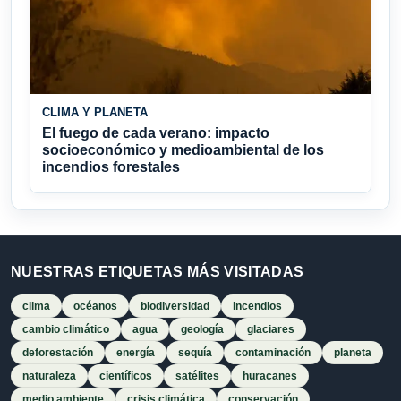
CLIMA Y PLANETA
El fuego de cada verano: impacto
socioeconómico y medioambiental de los
incendios forestales
NUESTRAS ETIQUETAS MÁS VISITADAS
clima
océanos
biodiversidad
incendios
cambio climático
agua
geología
glaciares
deforestación
energía
sequía
contaminación
planeta
naturaleza
científicos
satélites
huracanes
medio ambiente
crisis climática
conservación