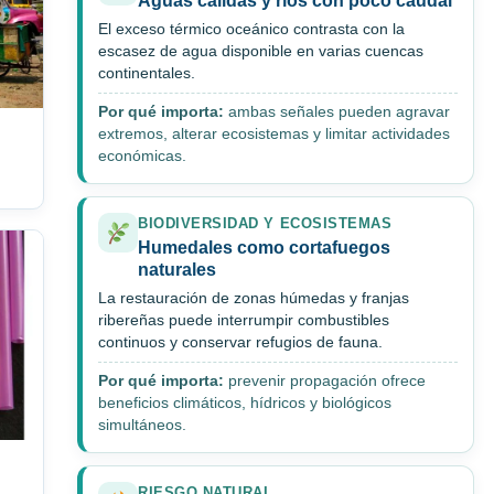
Aguas cálidas y ríos con poco caudal
El exceso térmico oceánico contrasta con la
escasez de agua disponible en varias cuencas
continentales.
Por qué importa:
ambas señales pueden agravar
extremos, alterar ecosistemas y limitar actividades
económicas.
BIODIVERSIDAD Y ECOSISTEMAS
Humedales como cortafuegos
naturales
La restauración de zonas húmedas y franjas
ribereñas puede interrumpir combustibles
continuos y conservar refugios de fauna.
Por qué importa:
prevenir propagación ofrece
beneficios climáticos, hídricos y biológicos
simultáneos.
RIESGO NATURAL