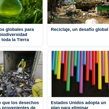
os globales para
Reciclaje, un desafío global
 biodiversidad
 toda la Tierra
e que los desechos
Estados Unidos adopta un
s provenientes de
plan para eliminar