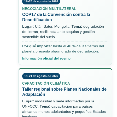
17–28 de agosto de 2026
NEGOCIACIÓN MULTILATERAL
COP17 de la Convención contra la
Desertificación
Lugar:
Ulán Bator, Mongolia.
Tema:
degradación
de tierras, resiliencia ante sequías y gestión
sostenible del suelo.
Por qué importa:
hasta el 40 % de las tierras del
planeta presenta algún grado de degradación.
Información oficial del evento →
18–21 de agosto de 2026
CAPACITACIÓN CLIMÁTICA
Taller regional sobre Planes Nacionales de
Adaptación
Lugar:
modalidad y sede informadas por la
UNFCCC.
Tema:
capacitación para países
africanos menos adelantados y pequeños Estados
insulares.