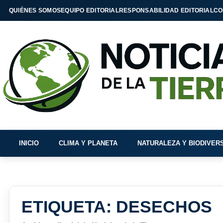
QUIÉNES SOMOS
EQUIPO EDITORIAL
RESPONSABILIDAD EDITORIAL
CO
INICIO
CLIMA Y PLANETA
NATURALEZA Y BIODIVER
ETIQUETA:
DESECHOS