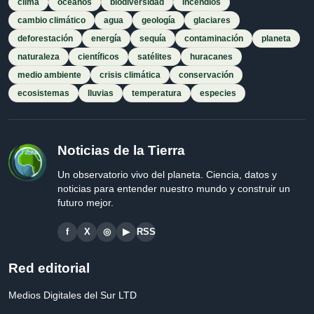
clima
océanos
biodiversidad
incendios
cambio climático
agua
geología
glaciares
deforestación
energía
sequía
contaminación
planeta
naturaleza
científicos
satélites
huracanes
medio ambiente
crisis climática
conservación
ecosistemas
lluvias
temperatura
especies
Noticias de la Tierra
Un observatorio vivo del planeta. Ciencia, datos y
noticias para entender nuestro mundo y construir un
futuro mejor.
f
X
◎
▶
RSS
Red editorial
Medios Digitales del Sur LTD