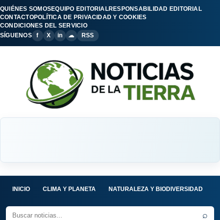
QUIÉNES SOMOS
EQUIPO EDITORIAL
RESPONSABILIDAD EDITORIAL
CONTACTO
POLÍTICA DE PRIVACIDAD Y COOKIES
CONDICIONES DEL SERVICIO
SÍGUENOS
f
X
in
☁
RSS
INICIO
CLIMA Y PLANETA
NATURALEZA Y BIODIVERSIDAD
C
⌕