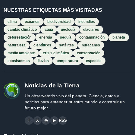
NUESTRAS ETIQUETAS MÁS VISITADAS
clima
océanos
biodiversidad
incendios
cambio climático
agua
geología
glaciares
deforestación
energía
sequía
contaminación
planeta
naturaleza
científicos
satélites
huracanes
medio ambiente
crisis climática
conservación
ecosistemas
lluvias
temperatura
especies
Noticias de la Tierra
Un observatorio vivo del planeta. Ciencia, datos y
noticias para entender nuestro mundo y construir un
futuro mejor.
f
X
◎
▶
RSS