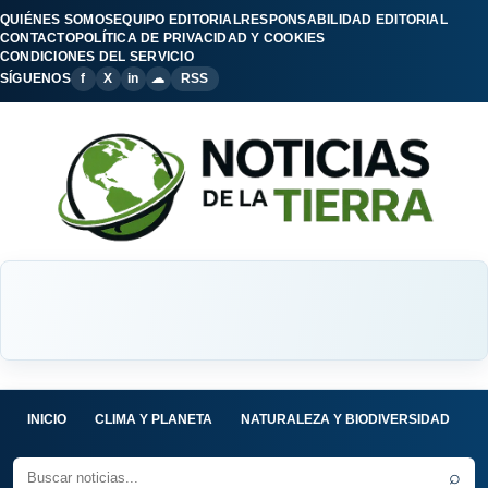
QUIÉNES SOMOS
EQUIPO EDITORIAL
RESPONSABILIDAD EDITORIAL
CONTACTO
POLÍTICA DE PRIVACIDAD Y COOKIES
CONDICIONES DEL SERVICIO
SÍGUENOS
f
X
in
☁
RSS
INICIO
CLIMA Y PLANETA
NATURALEZA Y BIODIVERSIDAD
C
⌕