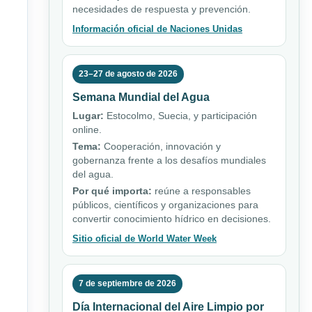
necesidades de respuesta y prevención.
Información oficial de Naciones Unidas
23–27 de agosto de 2026
Semana Mundial del Agua
Lugar:
Estocolmo, Suecia, y participación
online.
Tema:
Cooperación, innovación y
gobernanza frente a los desafíos mundiales
del agua.
Por qué importa:
reúne a responsables
públicos, científicos y organizaciones para
convertir conocimiento hídrico en decisiones.
Sitio oficial de World Water Week
7 de septiembre de 2026
Día Internacional del Aire Limpio por