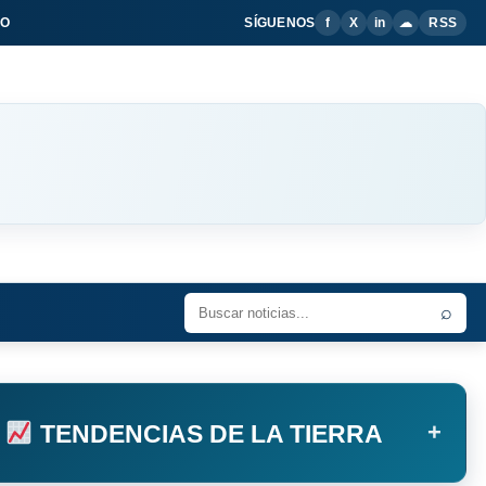
IO
SÍGUENOS
f
X
in
☁
RSS
⌕
+
TENDENCIAS DE LA TIERRA