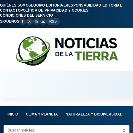
QUIÉNES SOMOS
EQUIPO EDITORIAL
RESPONSABILIDAD EDITORIAL
CONTACTO
POLÍTICA DE PRIVACIDAD Y COOKIES
CONDICIONES DEL SERVICIO
SÍGUENOS
f
X
in
☁
RSS
INICIO
CLIMA Y PLANETA
NATURALEZA Y BIODIVERSIDAD
C
⌕