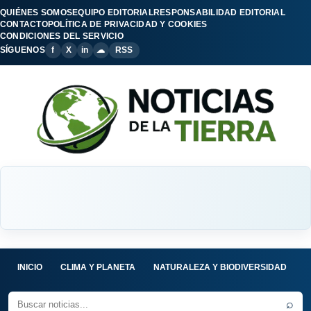
QUIÉNES SOMOS
EQUIPO EDITORIAL
RESPONSABILIDAD EDITORIAL
CONTACTO
POLÍTICA DE PRIVACIDAD Y COOKIES
CONDICIONES DEL SERVICIO
SÍGUENOS
f
X
in
☁
RSS
INICIO
CLIMA Y PLANETA
NATURALEZA Y BIODIVERSIDAD
C
⌕