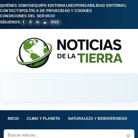
QUIÉNES SOMOS
EQUIPO EDITORIAL
RESPONSABILIDAD EDITORIAL
CONTACTO
POLÍTICA DE PRIVACIDAD Y COOKIES
CONDICIONES DEL SERVICIO
SÍGUENOS
f
X
in
☁
RSS
INICIO
CLIMA Y PLANETA
NATURALEZA Y BIODIVERSIDAD
C
⌕