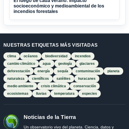
El fuego de cada verano: impacto
socioeconómico y medioambiental de los
incendios forestales
NUESTRAS ETIQUETAS MÁS VISITADAS
clima
océanos
biodiversidad
incendios
cambio climático
agua
geología
glaciares
deforestación
energía
sequía
contaminación
planeta
naturaleza
científicos
satélites
huracanes
medio ambiente
crisis climática
conservación
ecosistemas
lluvias
temperatura
especies
Noticias de la Tierra
Un observatorio vivo del planeta. Ciencia, datos y