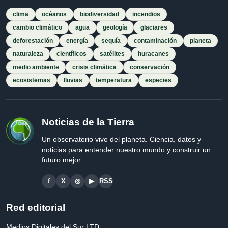
clima
océanos
biodiversidad
incendios
cambio climático
agua
geología
glaciares
deforestación
energía
sequía
contaminación
planeta
naturaleza
científicos
satélites
huracanes
medio ambiente
crisis climática
conservación
ecosistemas
lluvias
temperatura
especies
Noticias de la Tierra
Un observatorio vivo del planeta. Ciencia, datos y
noticias para entender nuestro mundo y construir un
futuro mejor.
f
X
◎
▶
RSS
Red editorial
Medios Digitales del Sur LTD