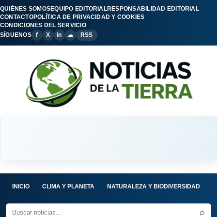
QUIÉNES SOMOS
EQUIPO EDITORIAL
RESPONSABILIDAD EDITORIAL
CONTACTO
POLÍTICA DE PRIVACIDAD Y COOKIES
CONDICIONES DEL SERVICIO
SÍGUENOS
f
X
in
☁
RSS
INICIO
CLIMA Y PLANETA
NATURALEZA Y BIODIVERSIDAD
C
⌕