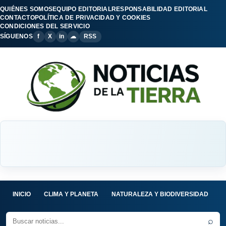
QUIÉNES SOMOS
EQUIPO EDITORIAL
RESPONSABILIDAD EDITORIAL
CONTACTO
POLÍTICA DE PRIVACIDAD Y COOKIES
CONDICIONES DEL SERVICIO
SÍGUENOS
f
X
in
☁
RSS
INICIO
CLIMA Y PLANETA
NATURALEZA Y BIODIVERSIDAD
C
⌕