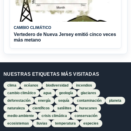
CAMBIO CLIMÁTICO
Vertedero de Nueva Jersey emitió cinco veces
más metano
NUESTRAS ETIQUETAS MÁS VISITADAS
clima
océanos
biodiversidad
incendios
cambio climático
agua
geología
glaciares
deforestación
energía
sequía
contaminación
planeta
naturaleza
científicos
satélites
huracanes
medio ambiente
crisis climática
conservación
ecosistemas
lluvias
temperatura
especies