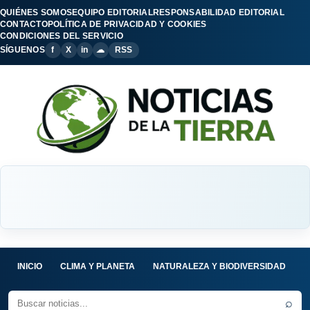
QUIÉNES SOMOS
EQUIPO EDITORIAL
RESPONSABILIDAD EDITORIAL
CONTACTO
POLÍTICA DE PRIVACIDAD Y COOKIES
CONDICIONES DEL SERVICIO
SÍGUENOS
f
X
in
☁
RSS
INICIO
CLIMA Y PLANETA
NATURALEZA Y BIODIVERSIDAD
C
⌕