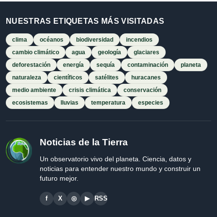
NUESTRAS ETIQUETAS MÁS VISITADAS
clima
océanos
biodiversidad
incendios
cambio climático
agua
geología
glaciares
deforestación
energía
sequía
contaminación
planeta
naturaleza
científicos
satélites
huracanes
medio ambiente
crisis climática
conservación
ecosistemas
lluvias
temperatura
especies
Noticias de la Tierra
Un observatorio vivo del planeta. Ciencia, datos y
noticias para entender nuestro mundo y construir un
futuro mejor.
f
X
◎
▶
RSS