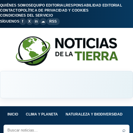
QUIÉNES SOMOS
EQUIPO EDITORIAL
RESPONSABILIDAD EDITORIAL
CONTACTO
POLÍTICA DE PRIVACIDAD Y COOKIES
CONDICIONES DEL SERVICIO
SÍGUENOS
f
X
in
☁
RSS
INICIO
CLIMA Y PLANETA
NATURALEZA Y BIODIVERSIDAD
C
⌕