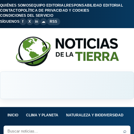
QUIÉNES SOMOS
EQUIPO EDITORIAL
RESPONSABILIDAD EDITORIAL
CONTACTO
POLÍTICA DE PRIVACIDAD Y COOKIES
CONDICIONES DEL SERVICIO
SÍGUENOS
f
X
in
☁
RSS
INICIO
CLIMA Y PLANETA
NATURALEZA Y BIODIVERSIDAD
C
⌕