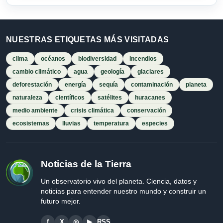
NUESTRAS ETIQUETAS MÁS VISITADAS
clima
océanos
biodiversidad
incendios
cambio climático
agua
geología
glaciares
deforestación
energía
sequía
contaminación
planeta
naturaleza
científicos
satélites
huracanes
medio ambiente
crisis climática
conservación
ecosistemas
lluvias
temperatura
especies
Noticias de la Tierra
Un observatorio vivo del planeta. Ciencia, datos y
noticias para entender nuestro mundo y construir un
futuro mejor.
f
X
◎
▶
RSS