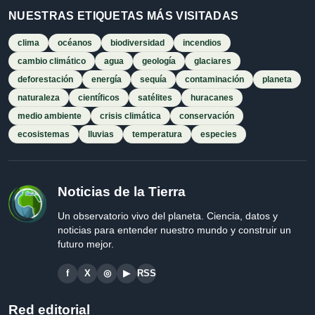
NUESTRAS ETIQUETAS MÁS VISITADAS
clima
océanos
biodiversidad
incendios
cambio climático
agua
geología
glaciares
deforestación
energía
sequía
contaminación
planeta
naturaleza
científicos
satélites
huracanes
medio ambiente
crisis climática
conservación
ecosistemas
lluvias
temperatura
especies
Noticias de la Tierra
Un observatorio vivo del planeta. Ciencia, datos y
noticias para entender nuestro mundo y construir un
futuro mejor.
f
X
◎
▶
RSS
Red editorial