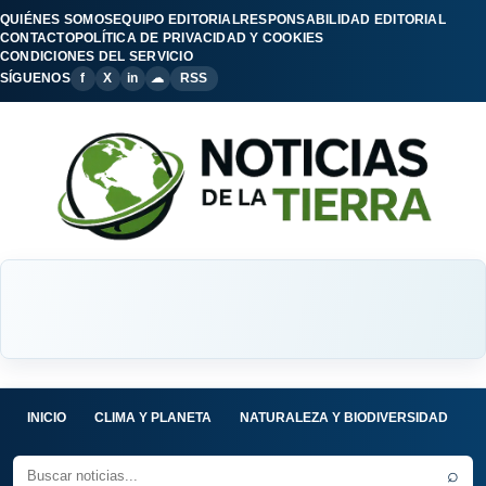
QUIÉNES SOMOS
EQUIPO EDITORIAL
RESPONSABILIDAD EDITORIAL
CONTACTO
POLÍTICA DE PRIVACIDAD Y COOKIES
CONDICIONES DEL SERVICIO
SÍGUENOS
f
X
in
☁
RSS
INICIO
CLIMA Y PLANETA
NATURALEZA Y BIODIVERSIDAD
C
⌕