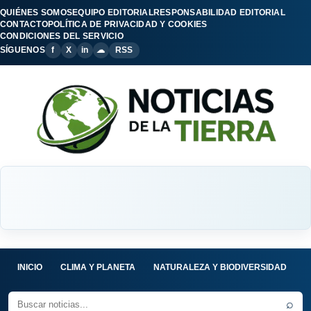
QUIÉNES SOMOS
EQUIPO EDITORIAL
RESPONSABILIDAD EDITORIAL
CONTACTO
POLÍTICA DE PRIVACIDAD Y COOKIES
CONDICIONES DEL SERVICIO
SÍGUENOS
f
X
in
☁
RSS
INICIO
CLIMA Y PLANETA
NATURALEZA Y BIODIVERSIDAD
C
⌕