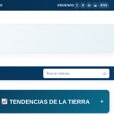
IO
SÍGUENOS
f
X
in
☁
RSS
⌕
+
TENDENCIAS DE LA TIERRA