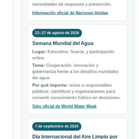
necesidades de respuesta y prevención.
Información oficial de Naciones Unidas
23–27 de agosto de 2026
Semana Mundial del Agua
Lugar:
Estocolmo, Suecia, y participación
online.
Tema:
Cooperación, innovación y
gobernanza frente a los desafíos mundiales
del agua.
Por qué importa:
reúne a responsables
públicos, científicos y organizaciones para
convertir conocimiento hídrico en decisiones.
Sitio oficial de World Water Week
7 de septiembre de 2026
Día Internacional del Aire Limpio por