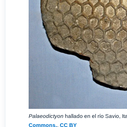
Palaeodictyon
hallado en el río Savio, I
Commons.
,
CC BY