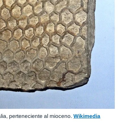
talia, perteneciente al mioceno.
Wikimedia