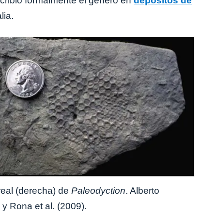
ribió formalmente el género en
depósitos de
lia.
real (derecha) de
Paleodyction
. Alberto
y Rona et al. (2009).