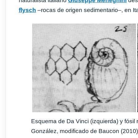
naturalista italiano
Giuseppe Meneghini
desc
flysch
–rocas de origen sedimentario–, en Ita
Esquema de Da Vinci (izquierda) y fósil 
González, modificado de Baucon (2010) 