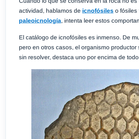
Cuando lo que se conserva en la roca no es el
actividad, hablamos de
icnofósiles
o fósiles
paleoicnología
, intenta leer estos comport
El catálogo de icnofósiles es inmenso. De m
pero en otros casos, el organismo productor 
sin resolver, destaca uno por encima de todo