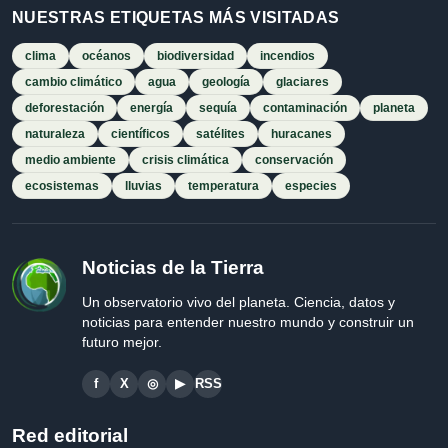
NUESTRAS ETIQUETAS MÁS VISITADAS
clima
océanos
biodiversidad
incendios
cambio climático
agua
geología
glaciares
deforestación
energía
sequía
contaminación
planeta
naturaleza
científicos
satélites
huracanes
medio ambiente
crisis climática
conservación
ecosistemas
lluvias
temperatura
especies
Noticias de la Tierra
Un observatorio vivo del planeta. Ciencia, datos y
noticias para entender nuestro mundo y construir un
futuro mejor.
f
X
◎
▶
RSS
Red editorial