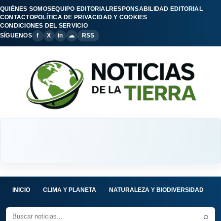
QUIÉNES SOMOS
EQUIPO EDITORIAL
RESPONSABILIDAD EDITORIAL
CONTACTO
POLÍTICA DE PRIVACIDAD Y COOKIES
CONDICIONES DEL SERVICIO
SÍGUENOS
f
X
in
☁
RSS
INICIO
CLIMA Y PLANETA
NATURALEZA Y BIODIVERSIDAD
C
⌕