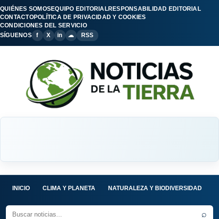
QUIÉNES SOMOS
EQUIPO EDITORIAL
RESPONSABILIDAD EDITORIAL
CONTACTO
POLÍTICA DE PRIVACIDAD Y COOKIES
CONDICIONES DEL SERVICIO
SÍGUENOS
f
X
in
☁
RSS
INICIO
CLIMA Y PLANETA
NATURALEZA Y BIODIVERSIDAD
C
⌕