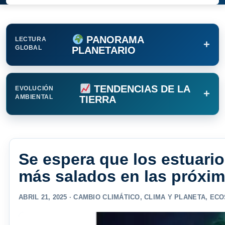
PANORAMA
LECTURA
+
GLOBAL
PLANETARIO
TENDENCIAS DE LA
EVOLUCIÓN
+
AMBIENTAL
TIERRA
Se espera que los estuari
más salados en las próxi
ABRIL 21, 2025 ·
CAMBIO CLIMÁTICO
,
CLIMA Y PLANETA
,
ECO