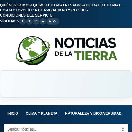
QUIÉNES SOMOS
EQUIPO EDITORIAL
RESPONSABILIDAD EDITORIAL
CONTACTO
POLÍTICA DE PRIVACIDAD Y COOKIES
CONDICIONES DEL SERVICIO
SÍGUENOS
f
X
in
☁
RSS
INICIO
CLIMA Y PLANETA
NATURALEZA Y BIODIVERSIDAD
C
⌕