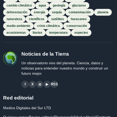
cambio climático
agua
geología
glaciares
deforestación
energía
sequía
contaminación
planeta
naturaleza
científicos
satélites
huracanes
medio ambiente
crisis climática
conservación
ecosistemas
lluvias
temperatura
especies
Noticias de la Tierra
Un observatorio vivo del planeta. Ciencia, datos y
noticias para entender nuestro mundo y construir un
futuro mejor.
f
X
◎
▶
RSS
Red editorial
Medios Digitales del Sur LTD