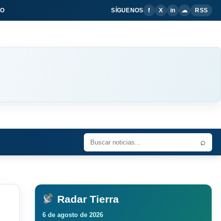
IO
SÍGUENOS
f
X
in
☁
RSS
⌕
Radar Tierra
6 de agosto de 2026