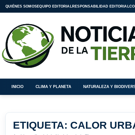
QUIÉNES SOMOS
EQUIPO EDITORIAL
RESPONSABILIDAD EDITORIAL
CO
INICIO
CLIMA Y PLANETA
NATURALEZA Y BIODIVER
ETIQUETA:
CALOR URB