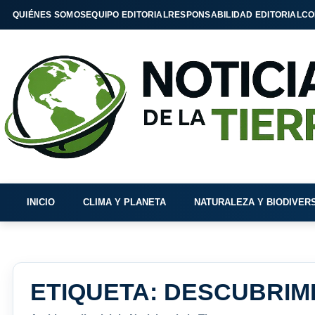
QUIÉNES SOMOS
EQUIPO EDITORIAL
RESPONSABILIDAD EDITORIAL
CO
INICIO
CLIMA Y PLANETA
NATURALEZA Y BIODIVER
ETIQUETA:
DESCUBRIM