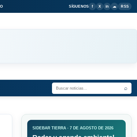
IO
SÍGUENOS
f
X
in
☁
RSS
⌕
SIDEBAR TIERRA · 7 DE AGOSTO DE 2026