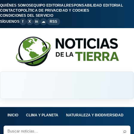
QUIÉNES SOMOS
EQUIPO EDITORIAL
RESPONSABILIDAD EDITORIAL
CONTACTO
POLÍTICA DE PRIVACIDAD Y COOKIES
CONDICIONES DEL SERVICIO
SÍGUENOS
f
X
in
☁
RSS
INICIO
CLIMA Y PLANETA
NATURALEZA Y BIODIVERSIDAD
C
⌕