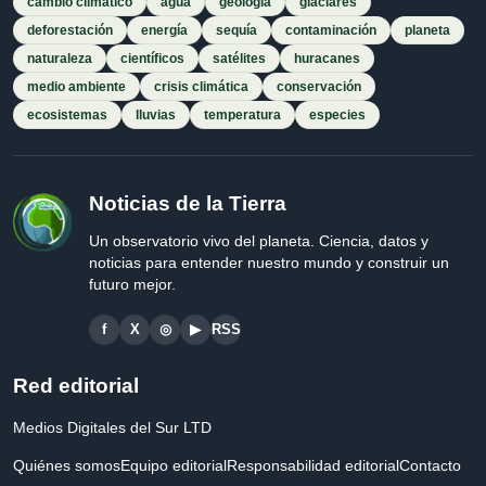
cambio climático
agua
geología
glaciares
deforestación
energía
sequía
contaminación
planeta
naturaleza
científicos
satélites
huracanes
medio ambiente
crisis climática
conservación
ecosistemas
lluvias
temperatura
especies
Noticias de la Tierra
Un observatorio vivo del planeta. Ciencia, datos y
noticias para entender nuestro mundo y construir un
futuro mejor.
f
X
◎
▶
RSS
Red editorial
Medios Digitales del Sur LTD
Quiénes somos
Equipo editorial
Responsabilidad editorial
Contacto