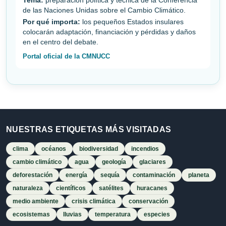
Tema:
preparación política y técnica de la Conferencia
de las Naciones Unidas sobre el Cambio Climático.
Por qué importa:
los pequeños Estados insulares
colocarán adaptación, financiación y pérdidas y daños
en el centro del debate.
Portal oficial de la CMNUCC
NUESTRAS ETIQUETAS MÁS VISITADAS
clima
océanos
biodiversidad
incendios
cambio climático
agua
geología
glaciares
deforestación
energía
sequía
contaminación
planeta
naturaleza
científicos
satélites
huracanes
medio ambiente
crisis climática
conservación
ecosistemas
lluvias
temperatura
especies