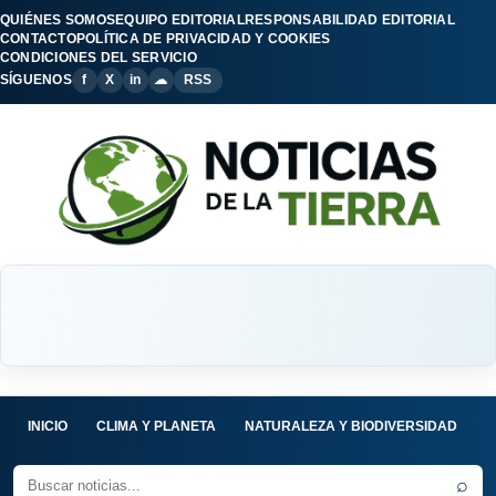
QUIÉNES SOMOS
EQUIPO EDITORIAL
RESPONSABILIDAD EDITORIAL
CONTACTO
POLÍTICA DE PRIVACIDAD Y COOKIES
CONDICIONES DEL SERVICIO
SÍGUENOS
f
X
in
☁
RSS
INICIO
CLIMA Y PLANETA
NATURALEZA Y BIODIVERSIDAD
C
⌕