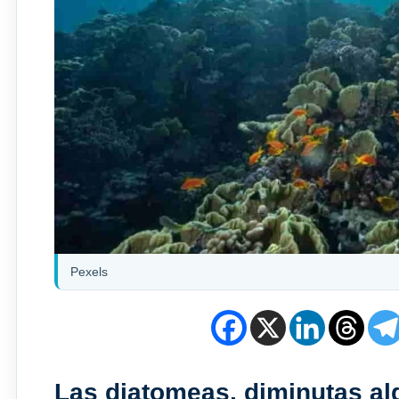
Pexels
Las diatomeas, diminutas alg