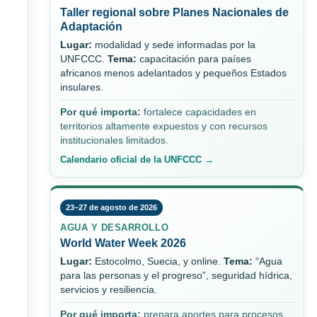
Taller regional sobre Planes Nacionales de
Adaptación
Lugar:
modalidad y sede informadas por la
UNFCCC.
Tema:
capacitación para países
africanos menos adelantados y pequeños Estados
insulares.
Por qué importa:
fortalece capacidades en
territorios altamente expuestos y con recursos
institucionales limitados.
Calendario oficial de la UNFCCC →
23–27 de agosto de 2026
AGUA Y DESARROLLO
World Water Week 2026
Lugar:
Estocolmo, Suecia, y online.
Tema:
“Agua
para las personas y el progreso”, seguridad hídrica,
servicios y resiliencia.
Por qué importa:
prepara aportes para procesos