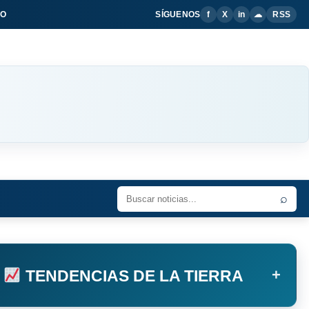
IO
SÍGUENOS
f
X
in
☁
RSS
⌕
+
TENDENCIAS DE LA TIERRA