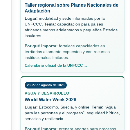
Taller regional sobre Planes Nacionales de
Adaptación
Lugar:
modalidad y sede informadas por la
UNFCCC.
Tema:
capacitación para países
africanos menos adelantados y pequeños Estados
insulares.
Por qué importa:
fortalece capacidades en
territorios altamente expuestos y con recursos
institucionales limitados.
Calendario oficial de la UNFCCC →
23–27 de agosto de 2026
AGUA Y DESARROLLO
World Water Week 2026
Lugar:
Estocolmo, Suecia, y online.
Tema:
“Agua
para las personas y el progreso”, seguridad hídrica,
servicios y resiliencia.
Por qué importa:
prepara aportes para procesos