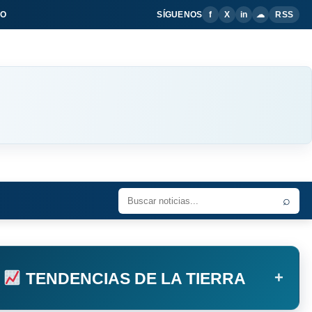
IO
SÍGUENOS
f
X
in
☁
RSS
⌕
+
TENDENCIAS DE LA TIERRA