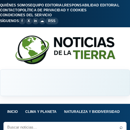
QUIÉNES SOMOS
EQUIPO EDITORIAL
RESPONSABILIDAD EDITORIAL
CONTACTO
POLÍTICA DE PRIVACIDAD Y COOKIES
CONDICIONES DEL SERVICIO
SÍGUENOS
f
X
in
☁
RSS
INICIO
CLIMA Y PLANETA
NATURALEZA Y BIODIVERSIDAD
C
⌕