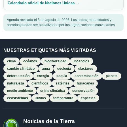
Calendario oficial de Naciones Unidas →
Agenda revisada el 8 de agosto de 2026. Las sedes, modalidades y
horarios pueden ser actualizados por las organizaciones convocantes.
NUESTRAS ETIQUETAS MÁS VISITADAS
clima
océanos
biodiversidad
incendios
cambio climático
agua
geología
glaciares
deforestación
energía
sequía
contaminación
planeta
naturaleza
científicos
satélites
huracanes
medio ambiente
crisis climática
conservación
ecosistemas
lluvias
temperatura
especies
Noticias de la Tierra