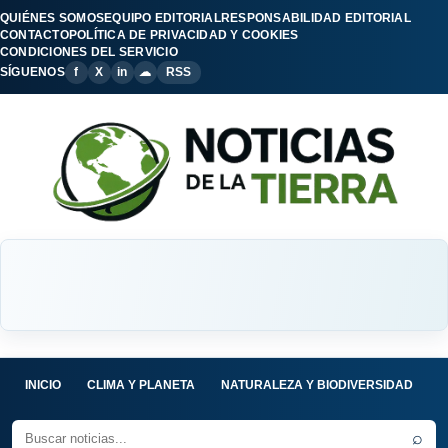
QUIÉNES SOMOS
EQUIPO EDITORIAL
RESPONSABILIDAD EDITORIAL
CONTACTO
POLÍTICA DE PRIVACIDAD Y COOKIES
CONDICIONES DEL SERVICIO
SÍGUENOS
f
X
in
☁
RSS
INICIO
CLIMA Y PLANETA
NATURALEZA Y BIODIVERSIDAD
C
⌕