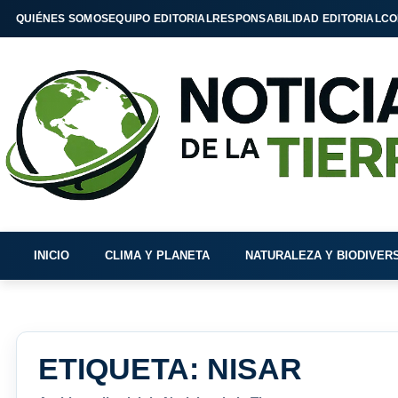
QUIÉNES SOMOS
EQUIPO EDITORIAL
RESPONSABILIDAD EDITORIAL
CO
INICIO
CLIMA Y PLANETA
NATURALEZA Y BIODIVER
ETIQUETA:
NISAR