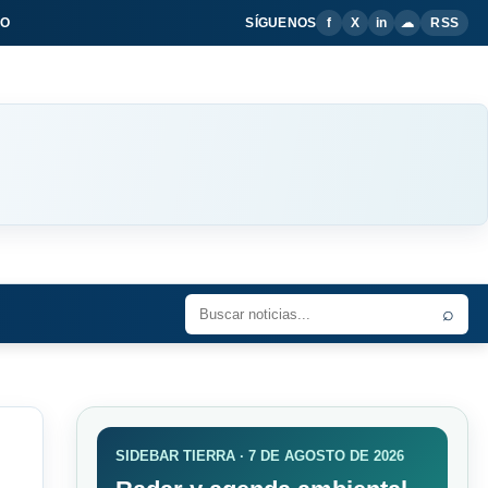
IO
SÍGUENOS
f
X
in
☁
RSS
⌕
SIDEBAR TIERRA · 7 DE AGOSTO DE 2026