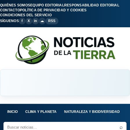
QUIÉNES SOMOS
EQUIPO EDITORIAL
RESPONSABILIDAD EDITORIAL
CONTACTO
POLÍTICA DE PRIVACIDAD Y COOKIES
CONDICIONES DEL SERVICIO
SÍGUENOS
f
X
in
☁
RSS
INICIO
CLIMA Y PLANETA
NATURALEZA Y BIODIVERSIDAD
C
⌕