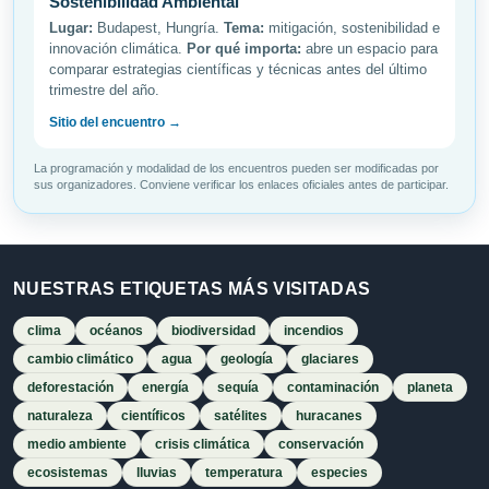
Sostenibilidad Ambiental
Lugar:
Budapest, Hungría.
Tema:
mitigación, sostenibilidad e
innovación climática.
Por qué importa:
abre un espacio para
comparar estrategias científicas y técnicas antes del último
trimestre del año.
Sitio del encuentro →
La programación y modalidad de los encuentros pueden ser modificadas por
sus organizadores. Conviene verificar los enlaces oficiales antes de participar.
NUESTRAS ETIQUETAS MÁS VISITADAS
clima
océanos
biodiversidad
incendios
cambio climático
agua
geología
glaciares
deforestación
energía
sequía
contaminación
planeta
naturaleza
científicos
satélites
huracanes
medio ambiente
crisis climática
conservación
ecosistemas
lluvias
temperatura
especies