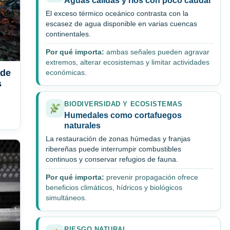
Aguas cálidas y ríos con poco caudal
El exceso térmico oceánico contrasta con la
escasez de agua disponible en varias cuencas
continentales.
Por qué importa:
ambas señales pueden agravar
extremos, alterar ecosistemas y limitar actividades
 de
económicas.
s
BIODIVERSIDAD Y ECOSISTEMAS
Humedales como cortafuegos
naturales
La restauración de zonas húmedas y franjas
ribereñas puede interrumpir combustibles
continuos y conservar refugios de fauna.
Por qué importa:
prevenir propagación ofrece
beneficios climáticos, hídricos y biológicos
simultáneos.
RIESGO NATURAL