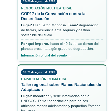
17–28 de agosto de 2026
NEGOCIACIÓN MULTILATERAL
COP17 de la Convención contra la
Desertificación
Lugar:
Ulán Bator, Mongolia.
Tema:
degradación
de tierras, resiliencia ante sequías y gestión
sostenible del suelo.
Por qué importa:
hasta el 40 % de las tierras del
planeta presenta algún grado de degradación.
Información oficial del evento →
18–21 de agosto de 2026
CAPACITACIÓN CLIMÁTICA
Taller regional sobre Planes Nacionales de
Adaptación
Lugar:
modalidad y sede informadas por la
UNFCCC.
Tema:
capacitación para países
africanos menos adelantados y pequeños Estados
insulares.