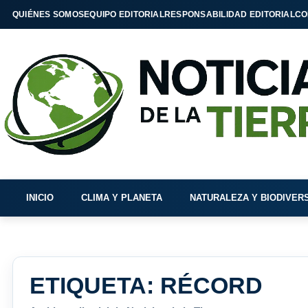
QUIÉNES SOMOS
EQUIPO EDITORIAL
RESPONSABILIDAD EDITORIAL
CO
INICIO
CLIMA Y PLANETA
NATURALEZA Y BIODIVER
ETIQUETA:
RÉCORD