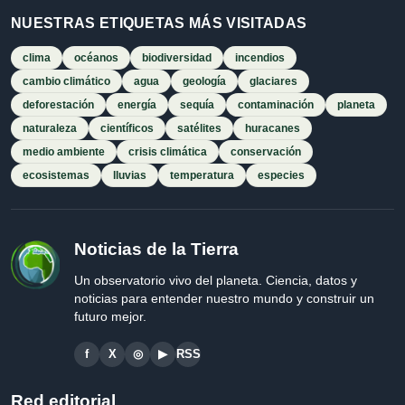
NUESTRAS ETIQUETAS MÁS VISITADAS
clima
océanos
biodiversidad
incendios
cambio climático
agua
geología
glaciares
deforestación
energía
sequía
contaminación
planeta
naturaleza
científicos
satélites
huracanes
medio ambiente
crisis climática
conservación
ecosistemas
lluvias
temperatura
especies
Noticias de la Tierra
Un observatorio vivo del planeta. Ciencia, datos y
noticias para entender nuestro mundo y construir un
futuro mejor.
f
X
◎
▶
RSS
Red editorial