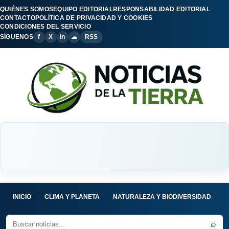
QUIÉNES SOMOS
EQUIPO EDITORIAL
RESPONSABILIDAD EDITORIAL
CONTACTO
POLÍTICA DE PRIVACIDAD Y COOKIES
CONDICIONES DEL SERVICIO
SÍGUENOS
f
X
in
☁
RSS
INICIO
CLIMA Y PLANETA
NATURALEZA Y BIODIVERSIDAD
C
⌕